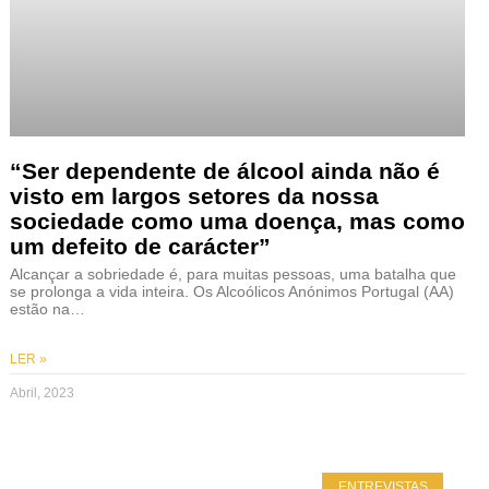
“Ser dependente de álcool ainda não é
visto em largos setores da nossa
sociedade como uma doença, mas como
um defeito de carácter”
Alcançar a sobriedade é, para muitas pessoas, uma batalha que
se prolonga a vida inteira. Os Alcoólicos Anónimos Portugal (AA)
estão na…
LER »
Abril, 2023
ENTREVISTAS