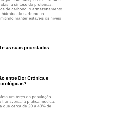
 elas: a síntese de proteínas,
ratos de carbono; o armazenamento
e hidratos de carbono na
rmitindo manter estáveis os níveis
l e as suas prioridades
ão entre Dor Crónica e
urológicas?
afeta um terço da população
 transversal à prática médica.
a que cerca de 20 a 40% de
…