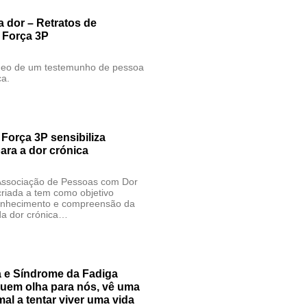
a dor – Retratos de
| Força 3P
ídeo de um testemunho de pessoa
ca.
Força 3P sensibiliza
ara a dor crónica
Associação de Pessoas com Dor
criada a tem como objetivo
onhecimento e compreensão da
da dor crónica…
a e Síndrome da Fadiga
Quem olha para nós, vê uma
al a tentar viver uma vida