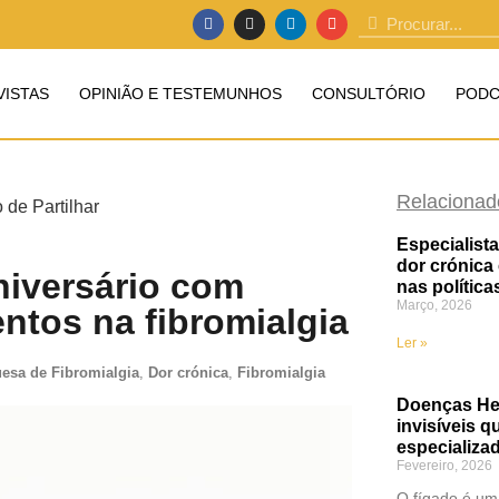
VISTAS
OPINIÃO E TESTEMUNHOS
CONSULTÓRIO
PODC
Relacionad
Especialist
dor crónica
iversário com
nas política
Março, 2026
entos na fibromialgia
Ler »
esa de Fibromialgia
,
Dor crónica
,
Fibromialgia
Doenças Hep
invisíveis 
especializa
Fevereiro, 2026
O fígado é um 