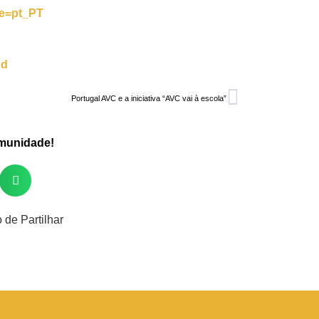
le=pt_PT
ed
Portugal AVC e a iniciativa “AVC vai à escola”
omunidade!