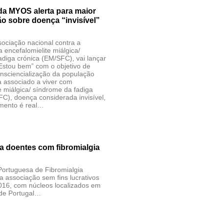
a MYOS alerta para maior
 sobre doença “invisível”
ociação nacional contra a
a encefalomielite miálgica/
adiga crónica (EM/SFC), vai lançar
stou bem” com o objetivo de
nsciencialização da população
a associado a viver com
e miálgica/ síndrome da fadiga
C), doença considerada invisível,
imento é real…
 doentes com fibromialgia
Portuguesa de Fibromialgia
 associação sem fins lucrativos
16, com núcleos localizados em
 de Portugal…