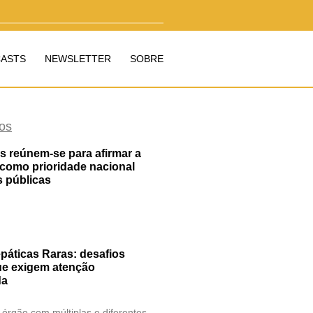
ASTS
NEWSLETTER
SOBRE
os
as reúnem-se para afirmar a
 como prioridade nacional
s públicas
áticas Raras: desafios
que exigem atenção
da
órgão com múltiplas e diferentes