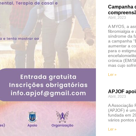
Campanha d
compreensão
Abril, 2023
A MYOS, a ass
fibromialgia e 
síndrome da f
a campanha “E
aumentar a co
para o estigm
encefalomielit
crónica (EM/SF
mas cujo sofr
Ler »
APJOF apoia
Abril, 2023
A Associação 
(APJOF) é uma
fundada em 20
vários pontos
Ler »