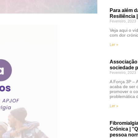
Para além d
Resiliência 
Fevereiro, 2023
Veja aqui o v
com dor cróni
Ler »
Associação 
sociedade p
Fevereiro, 2023
A Força 3P – 
acaba de ser 
promover o c
problemática 
Ler »
Fibromialgi
Crónica | “
pessoa norm