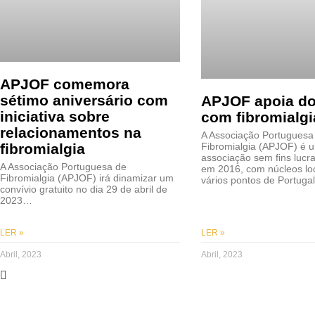
APJOF comemora
sétimo aniversário com
APJOF apoia do
iniciativa sobre
com fibromialgi
relacionamentos na
A Associação Portuguesa
fibromialgia
Fibromialgia (APJOF) é 
associação sem fins lucr
A Associação Portuguesa de
em 2016, com núcleos lo
Fibromialgia (APJOF) irá dinamizar um
vários pontos de Portug
convívio gratuito no dia 29 de abril de
2023…
LER »
LER »
Abril, 2023
Abril, 2023