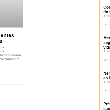
Con
do 
Julh
Ler 
entes
Mer
a
se
 de
vid
uma
Julh
ativos fundada
calizados em
Ler 
al…
Nem
as 
Julh
Ler 
Pré
can