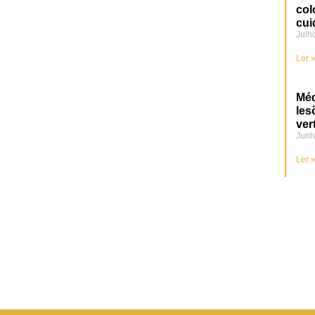
col
cui
Julh
Ler 
Méd
les
ver
Junh
Ler 