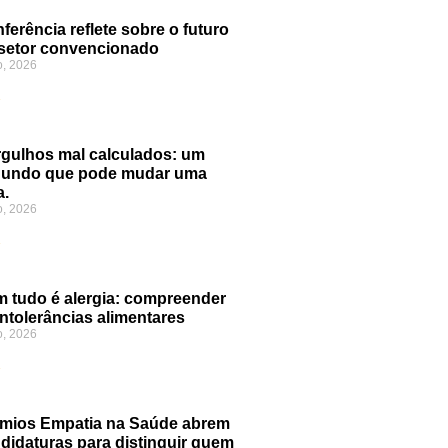
ferência reflete sobre o futuro
setor convencionado
o, 2026
»
gulhos mal calculados: um
gundo que pode mudar uma
a.
o, 2026
»
 tudo é alergia: compreender
intolerâncias alimentares
o, 2026
»
mios Empatia na Saúde abrem
didaturas para distinguir quem