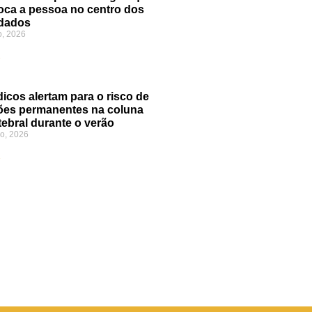
oca a pessoa no centro dos
dados
o, 2026
»
icos alertam para o risco de
ões permanentes na coluna
tebral durante o verão
o, 2026
»