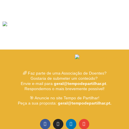
🌈 Faz parte de uma Associação de Doentes?
Gostaria de submeter um conteúdo?
Envie e-mail para
geral@tempodepartilhar.pt
.
Respondemos o mais brevemente possível!
🎯 Anuncie no site Tempo de Partilhar!
Peça a sua proposta:
geral@tempodepartilhar.pt.