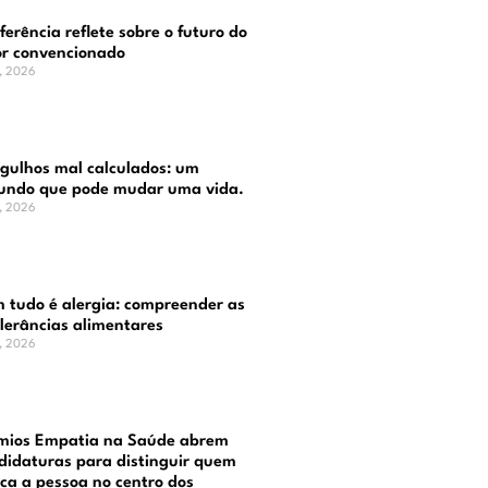
ferência reflete sobre o futuro do
or convencionado
o, 2026
gulhos mal calculados: um
undo que pode mudar uma vida.
o, 2026
 tudo é alergia: compreender as
olerâncias alimentares
o, 2026
mios Empatia na Saúde abrem
didaturas para distinguir quem
oca a pessoa no centro dos