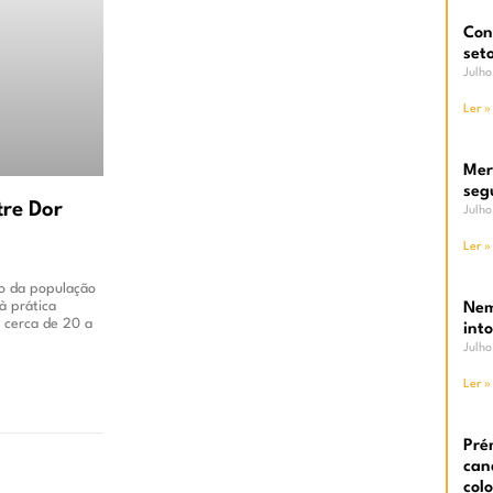
Con
set
Julh
Ler »
Mer
seg
tre Dor
Julh
s
Ler »
ço da população
à prática
Nem
 cerca de 20 a
int
Julh
Ler »
Pré
can
col