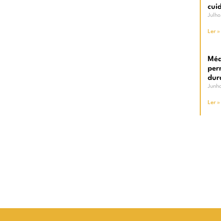
cui
Julh
Ler »
Méd
per
dur
Junh
Ler »