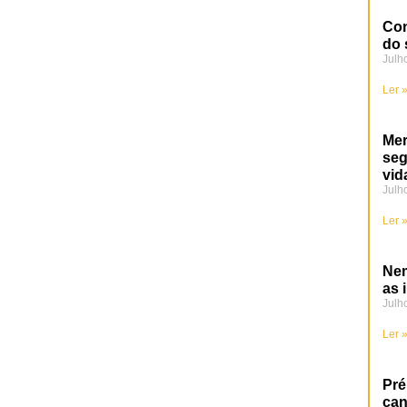
Con
do 
Julh
Ler 
Mer
se
vid
Julh
Ler 
Nem
as 
Julh
Ler 
Pré
can