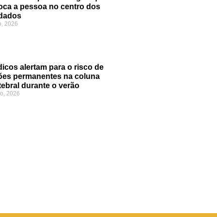
oca a pessoa no centro dos
dados
o, 2026
»
icos alertam para o risco de
ões permanentes na coluna
tebral durante o verão
o, 2026
»