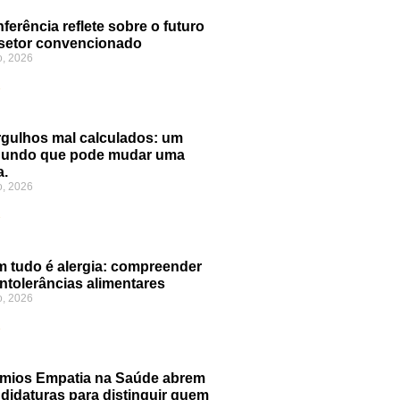
ferência reflete sobre o futuro
setor convencionado
o, 2026
»
gulhos mal calculados: um
gundo que pode mudar uma
a.
o, 2026
»
 tudo é alergia: compreender
intolerâncias alimentares
o, 2026
»
mios Empatia na Saúde abrem
didaturas para distinguir quem