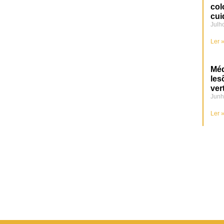
col
cui
Julh
Ler 
Méd
les
ver
Junh
Ler 