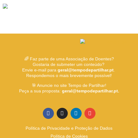
🌈 Faz parte de uma Associação de Doentes?
Gostaria de submeter um conteúdo?
Envie e-mail para
geral@tempodepartilhar.pt
.
Respondemos o mais brevemente possível!
🎯 Anuncie no site Tempo de Partilhar!
Peça a sua proposta:
geral@tempodepartilhar.pt.
Política de Privacidade e Proteção de Dados
Política de Cookies