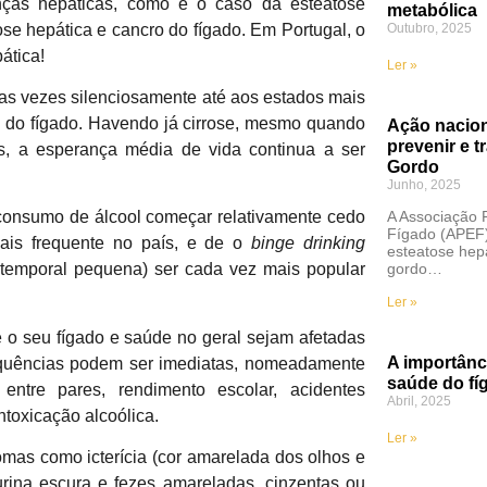
nças hepáticas, como é o caso da esteatose
metabólica
rose hepática e cancro do fígado. Em Portugal, o
Outubro, 2025
ática!
Ler »
as vezes silenciosamente até aos estados mais
 do fígado. Havendo já cirrose, mesmo quando
Ação nacion
prevenir e 
, a esperança média de vida continua a ser
Gordo
Junho, 2025
A Associação 
 consumo de álcool começar relativamente cedo
Fígado (APEF) 
ais frequente no país, e de o
binge drinking
esteatose hep
gordo…
temporal pequena) ser cada vez mais popular
Ler »
 o seu fígado e saúde no geral sejam afetadas
A importânci
sequências podem ser imediatas, nomeadamente
saúde do fí
entre pares, rendimento escolar, acidentes
Abril, 2025
ntoxicação alcoólica.
Ler »
omas como icterícia (cor amarelada dos olhos e
urina escura e fezes amareladas, cinzentas ou