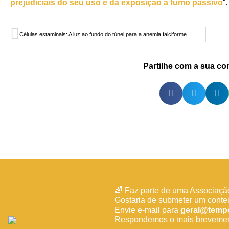
prejudiciais do seu uso e da exposição a fumo passivo
“.
Células estaminais: A luz ao fundo do túnel para a anemia falciforme
Partilhe com a sua c
🌈 Faz parte de uma Associaçã
Gostaria de submeter um cont
Envie e-mail para
geral@tempo
Respondemos o mais brevement