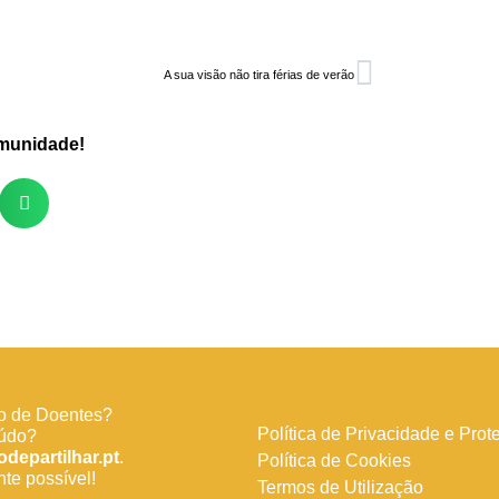
A sua visão não tira férias de verão
omunidade!
o de Doentes?
Política de Privacidade e Pro
eúdo?
departilhar.pt
.
Política de Cookies
e possível!
Termos de Utilização