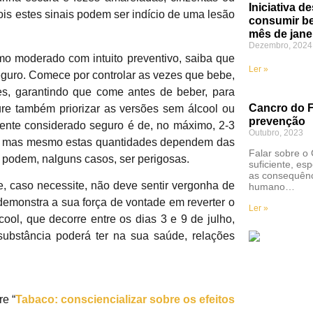
Iniciativa d
is estes sinais podem ser indício de uma lesão
consumir be
mês de jane
Dezembro, 2024
mo moderado com intuito preventivo, saiba que
Ler »
eguro. Comece por controlar as vezes que bebe,
s, garantindo que come antes de beber, para
Cancro do F
ure também priorizar as versões sem álcool ou
prevenção
mente considerado seguro é de, no máximo, 2-3
Outubro, 2023
er, mas mesmo estas quantidades dependem das
Falar sobre o
 podem, nalguns casos, ser perigosas.
suficiente, es
as consequênc
 e, caso necessite, não deve sentir vergonha de
humano…
demonstra a sua força de vontade em reverter o
Ler »
ol, que decorre entre os dias 3 e 9 de julho,
substância poderá ter na sua saúde, relações
e “
Tabaco: consciencializar sobre os efeitos