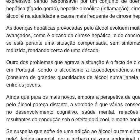
expressivo, sendo responsável por um conjunto de doe
hepática (fígado gordo), hepatite alcoólica (inflamação), cir
álcool é na atualidade a causa mais frequente de cirrose hep
As doenças hepáticas provocadas pelo álcool evoluem muit
avançados, como é o caso da cirrose hepática e do cancro
se está perante uma situação compensada, sem sintomas
reduzida, rondando cerca de uma década.
Outro dos problemas que agrava a situação é o facto de o
em Portugal, sendo o alcoolismo a toxicodependência m
(consumo de grandes quantidades de álcool numa janela 
entre os jovens.
Ainda que para os mais novos, embora a perspetiva de que
pelo álcool pareça distante, a verdade é que várias con
no desenvolvimento cognitivo, saúde mental, relações 
resultantes da condução sob o efeito do álcool, e morte por i
Se suspeita que sofre de uma adição ao álcool ou tem sint
pele), fadiga anormal, dor e inchaço na zona abdominal, 