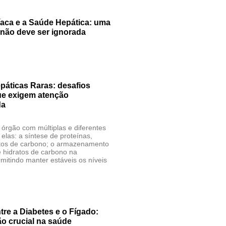
aca e a Saúde Hepática: uma
 não deve ser ignorada
áticas Raras: desafios
que exigem atenção
da
órgão com múltiplas e diferentes
 elas: a síntese de proteínas,
ratos de carbono; o armazenamento
e hidratos de carbono na
rmitindo manter estáveis os níveis
tre a Diabetes e o Fígado:
 crucial na saúde