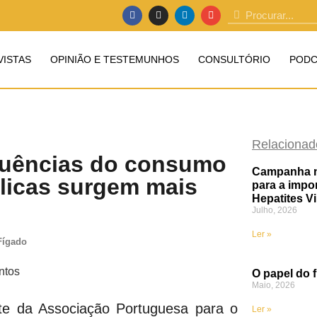
VISTAS
OPINIÃO E TESTEMUNHOS
CONSULTÓRIO
PODC
Relacionad
quências do consumo
Campanha na
licas surgem mais
para a impo
Hepatites Vi
Julho, 2026
Ler »
Fígado
O papel do 
Maio, 2026
nte da Associação Portuguesa para o
Ler »