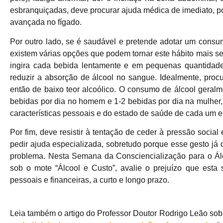
esbranquiçadas, deve procurar ajuda médica de imediato, po
avançada no fígado.
Por outro lado, se é saudável e pretende adotar um consu
existem várias opções que podem tornar este hábito mais s
ingira cada bebida lentamente e em pequenas quantidade
reduzir a absorção de álcool no sangue. Idealmente, proc
então de baixo teor alcoólico. O consumo de álcool geral
bebidas por dia no homem e 1-2 bebidas por dia na mulh
características pessoais e do estado de saúde de cada um e
Por fim, deve resistir à tentação de ceder à pressão social
pedir ajuda especializada, sobretudo porque esse gesto já 
problema. Nesta Semana da Consciencialização para o Álco
sob o mote “Álcool e Custo”, avalie o prejuízo que esta 
pessoais e financeiras, a curto e longo prazo.
Leia também o artigo do Professor Doutor Rodrigo Leão sobr