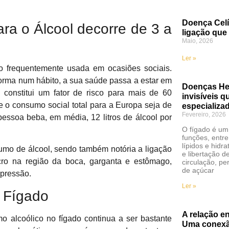
Doença Celí
ra o Álcool decorre de 3 a
ligação que
Maio, 2026
Ler »
 frequentemente usada em ocasiões sociais.
forma num hábito, a sua saúde passa a estar em
Doenças Hep
 constitui um fator de risco para mais de 60
invisíveis 
 o consumo social total para a Europa seja de
especializa
Fevereiro, 2026
essoa beba, em média, 12 litros de álcool por
O fígado é um 
funções, entre
lípidos e hid
umo de álcool, sendo também notória a ligação
e libertação d
o na região da boca, garganta e estômago,
circulação, pe
de açúcar
epressão.
Ler »
 Fígado
A relação en
 alcoólico no fígado continua a ser bastante
Uma conexão