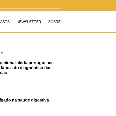
ASTS
NEWSLETTER
SOBRE
os
cional alerta portugueses
rtância do diagnóstico das
rais
fígado na saúde digestiva