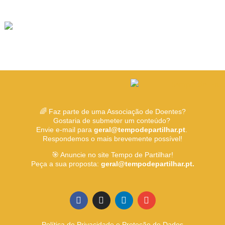
🌈 Faz parte de uma Associação de Doentes?
Gostaria de submeter um conteúdo?
Envie e-mail para
geral@tempodepartilhar.pt
.
Respondemos o mais brevemente possível!
🎯 Anuncie no site Tempo de Partilhar!
Peça a sua proposta:
geral@tempodepartilhar.pt.
Política de Privacidade e Proteção de Dados