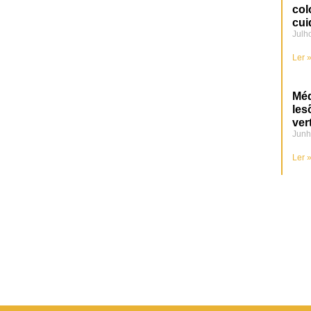
col
cui
Julh
Ler 
Méd
les
ver
Junh
Ler 