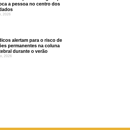
oca a pessoa no centro dos
dados
o, 2026
»
icos alertam para o risco de
ões permanentes na coluna
tebral durante o verão
o, 2026
»