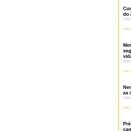
Con
do 
Julh
Ler 
Mer
se
vid
Julh
Ler 
Nem
as 
Julh
Ler 
Pré
can