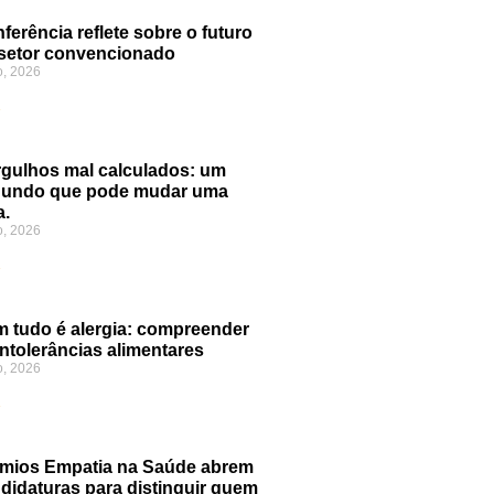
ferência reflete sobre o futuro
setor convencionado
o, 2026
»
gulhos mal calculados: um
gundo que pode mudar uma
a.
o, 2026
»
 tudo é alergia: compreender
intolerâncias alimentares
o, 2026
»
mios Empatia na Saúde abrem
didaturas para distinguir quem