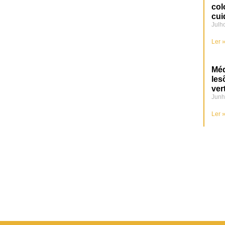
col
cui
Julh
Ler 
Méd
les
ver
Junh
Ler 