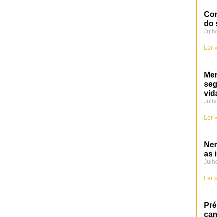
Con
do 
Julh
Ler 
Mer
se
vid
Julh
Ler 
Nem
as 
Julh
Ler 
Pré
can