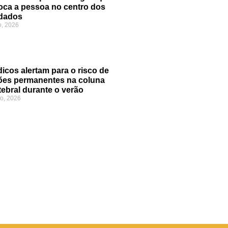
oca a pessoa no centro dos
dados
o, 2026
»
icos alertam para o risco de
ões permanentes na coluna
tebral durante o verão
o, 2026
»