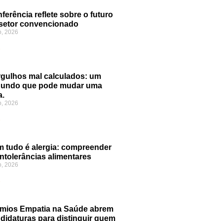
ferência reflete sobre o futuro
setor convencionado
o, 2026
»
gulhos mal calculados: um
gundo que pode mudar uma
a.
o, 2026
»
 tudo é alergia: compreender
intolerâncias alimentares
o, 2026
»
mios Empatia na Saúde abrem
didaturas para distinguir quem