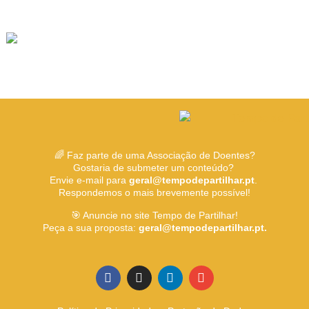
🌈 Faz parte de uma Associação de Doentes?
Gostaria de submeter um conteúdo?
Envie e-mail para
geral@tempodepartilhar.pt
.
Respondemos o mais brevemente possível!
🎯 Anuncie no site Tempo de Partilhar!
Peça a sua proposta:
geral@tempodepartilhar.pt.