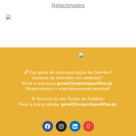
Relacionados
🌈 Faz parte de uma Associação de Doentes?
Gostaria de submeter um conteúdo?
Envie e-mail para
geral@tempodepartilhar.pt
.
Respondemos o mais brevemente possível!
🎯 Anuncie no site Tempo de Partilhar!
Peça a sua proposta:
geral@tempodepartilhar.pt.