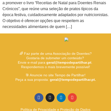
a promover o livro “Receitas de Natal para Doentes Renais
Crónicos”, que reúne uma seleção de pratos típicos da
época festiva, cuidadosamente adaptados por nutricionistas.
O objetivo é oferecer opções que respeitem as
necessidades alimentares de quem […]
🌈 Faz parte de uma Associação de Doentes?
Gostaria de submeter um conteúdo?
Envie e-mail para
geral@tempodepartilhar.pt
.
Respondemos o mais brevemente possível!
🎯 Anuncie no site Tempo de Partilhar!
Peça a sua proposta:
geral@tempodepartilhar.pt.
Política de Privacidade e Proteção de Dados