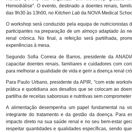
Hemodiálise”. O evento, destinado a doentes renais, famili
das 9h30 às 13h00, no
Kitchen Lab
da NOVA Medical School
O workshop será conduzido pela equipa de nutricionista
participantes na preparação de um almoço adaptado às nec
renal crónica. No final, a refeição será partilhada, p
experiências à mesa.
Segundo Sofia Correia de Barros, presidente da ANADI
capacitar doentes renais, familiares e cuidadores com con
para melhorar a qualidade de vida e gerir a doença renal cr
Para Paulo Urbano, presidente da APIR, “com este works
prática e quotidiana aos desafios que se colocam ao doent
partilha de receitas saborosas e nutritivas sem compromet
A alimentação desempenha um papel fundamental na vid
integrante do tratamento e da gestão da doença. Para e
impacto direto na sua saúde renal e no seu bem-estar gera
respeitar quantidades e qualidades específicas, sendo que