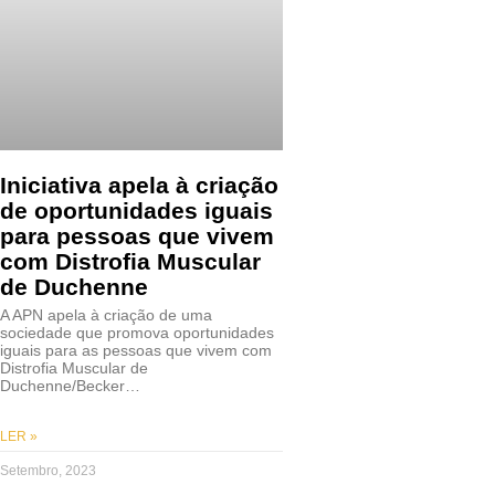
Iniciativa apela à criação
de oportunidades iguais
para pessoas que vivem
com Distrofia Muscular
de Duchenne
A APN apela à criação de uma
sociedade que promova oportunidades
iguais para as pessoas que vivem com
Distrofia Muscular de
Duchenne/Becker…
LER »
Setembro, 2023