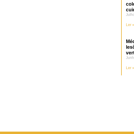
col
cui
Julh
Ler 
Méd
les
ver
Junh
Ler 