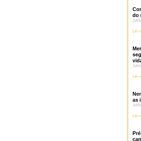
Con
do 
Julh
Ler 
Mer
se
vid
Julh
Ler 
Nem
as 
Julh
Ler 
Pré
can