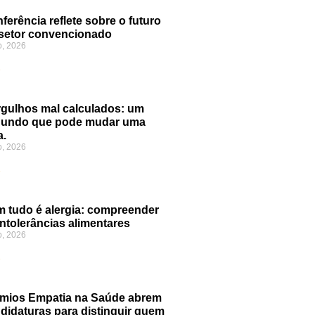
ferência reflete sobre o futuro
setor convencionado
o, 2026
»
gulhos mal calculados: um
gundo que pode mudar uma
a.
o, 2026
»
 tudo é alergia: compreender
intolerâncias alimentares
o, 2026
»
mios Empatia na Saúde abrem
didaturas para distinguir quem