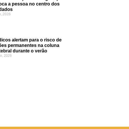
oca a pessoa no centro dos
dados
o, 2026
»
icos alertam para o risco de
ões permanentes na coluna
tebral durante o verão
o, 2026
»