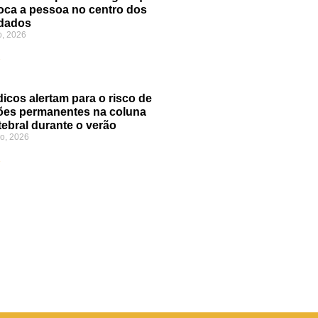
oca a pessoa no centro dos
dados
o, 2026
»
icos alertam para o risco de
ões permanentes na coluna
tebral durante o verão
o, 2026
»