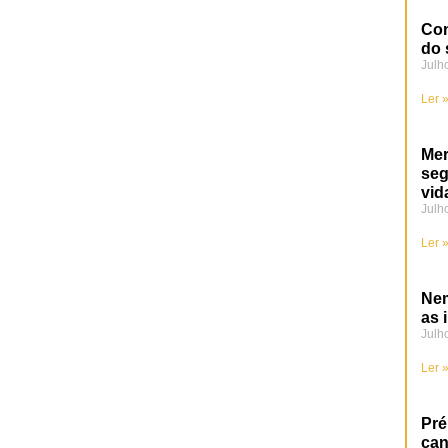
Con
do 
Julh
Ler 
Mer
se
vid
Julh
Ler 
Nem
as 
Julh
Ler 
Pré
can