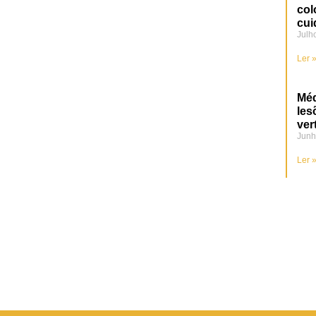
col
cui
Julh
Ler 
Méd
les
ver
Junh
Ler 