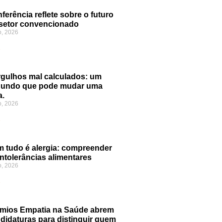
ferência reflete sobre o futuro
setor convencionado
o, 2026
»
gulhos mal calculados: um
gundo que pode mudar uma
a.
o, 2026
»
 tudo é alergia: compreender
intolerâncias alimentares
o, 2026
»
mios Empatia na Saúde abrem
didaturas para distinguir quem