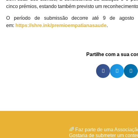
cinco prémios, estando também previsto um reconhecimento 
O período de submissão decorre até 9 de agosto de
em:
https://shre.ink/premioempatianasaude
.
Partilhe com a sua c
🌈 Faz parte de uma Associaçã
Gostaria de submeter um cont