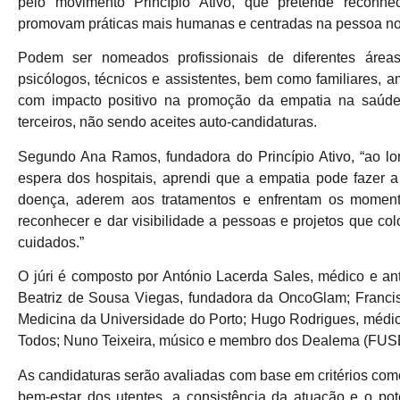
pelo movimento Princípio Ativo, que pretende reconhec
promovam práticas mais humanas e centradas na pessoa no
Podem ser nomeados profissionais de diferentes áreas
psicólogos, técnicos e assistentes, bem como familiares, 
com impacto positivo na promoção da empatia na saúde
terceiros, não sendo aceites auto-candidaturas.
Segundo Ana Ramos, fundadora do Princípio Ativo, “ao l
espera dos hospitais, aprendi que a empatia pode fazer 
doença, aderem aos tratamentos e enfrentam os momento
reconhecer e dar visibilidade a pessoas e projetos que c
cuidados.”
O júri é composto por António Lacerda Sales, médico e an
Beatriz de Sousa Viegas, fundadora da OncoGlam; Francis
Medicina da Universidade do Porto; Hugo Rodrigues, médico
Todos; Nuno Teixeira, músico e membro dos Dealema (FUSE)
As candidaturas serão avaliadas com base em critérios como
bem-estar dos utentes, a consistência da atuação e o pote