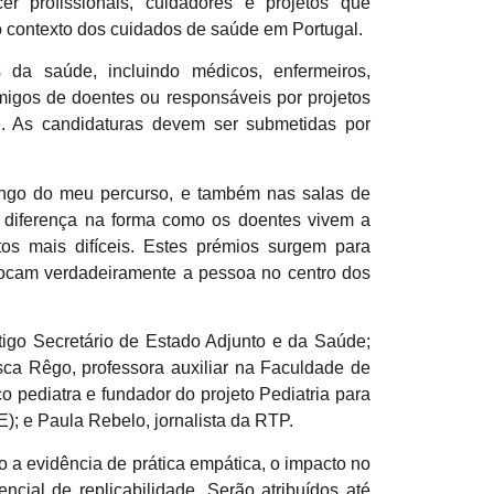
er profissionais, cuidadores e projetos que
 contexto dos cuidados de saúde em Portugal.
 da saúde, incluindo médicos, enfermeiros,
amigos de doentes ou responsáveis por projetos
. As candidaturas devem ser submetidas por
ongo do meu percurso, e também nas salas de
a diferença na forma como os doentes vivem a
s mais difíceis. Estes prémios surgem para
olocam verdadeiramente a pessoa no centro dos
tigo Secretário de Estado Adjunto e da Saúde;
ca Rêgo, professora auxiliar na Faculdade de
 pediatra e fundador do projeto Pediatria para
; e Paula Rebelo, jornalista da RTP.
 a evidência de prática empática, o impacto no
ncial de replicabilidade. Serão atribuídos até