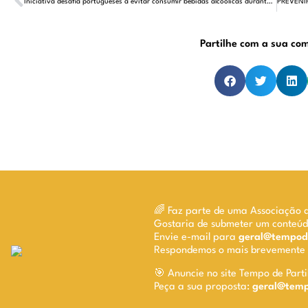
Iniciativa desafia portugueses a evitar consumir bebidas alcoólicas durante o mês de janeiro
Partilhe com a sua co
🌈 Faz parte de uma Associação 
Gostaria de submeter um conteú
Envie e-mail para
geral@tempode
Respondemos o mais brevemente p
🎯 Anuncie no site Tempo de Parti
Peça a sua proposta:
geral@tempo