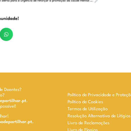
PREVENIR alerta para a urgência de reforçar a promoção da saúde mental a nível nacional
munidade!
de Doentes?
Política de Privacidade e Proteç
do?
partilhar.pt
.
Política de Cookies
ossível!
Termos de Utilização
Resolução Alternativa de Litígio
lhar!
departilhar.pt.
Livro de Reclamações
Livro de Elogios