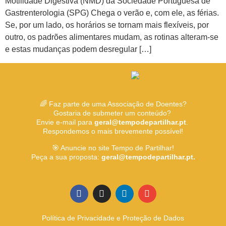
Motilidade Digestiva (NMD) da Sociedade Portuguesa de
Gastrenterologia (SPG) Chega o verão e, com ele, as férias.
Se, por um lado, os horários se tornam mais flexíveis, por
outro, os padrões alimentares mudam, as rotinas alteram-se
e estas mudanças podem desregular […]
🌈 Faz parte de uma Associação de Doentes?
Gostaria de submeter um conteúdo?
Envie e-mail para
geral@tempodepartilhar.pt
.
Respondemos o mais brevemente possível!
🎯 Anuncie no site Tempo de Partilhar!
Peça a sua proposta:
geral@tempodepartilhar.pt.
Política de Privacidade e Proteção de Dados