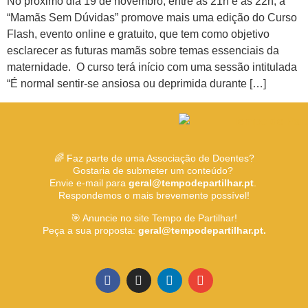
No próximo dia 19 de novembro, entre as 21h e as 22h, a
“Mamãs Sem Dúvidas” promove mais uma edição do Curso
Flash, evento online e gratuito, que tem como objetivo
esclarecer as futuras mamãs sobre temas essenciais da
maternidade. O curso terá início com uma sessão intitulada
“É normal sentir-se ansiosa ou deprimida durante […]
🌈 Faz parte de uma Associação de Doentes?
Gostaria de submeter um conteúdo?
Envie e-mail para
geral@tempodepartilhar.pt
.
Respondemos o mais brevemente possível!
🎯 Anuncie no site Tempo de Partilhar!
Peça a sua proposta:
geral@tempodepartilhar.pt.