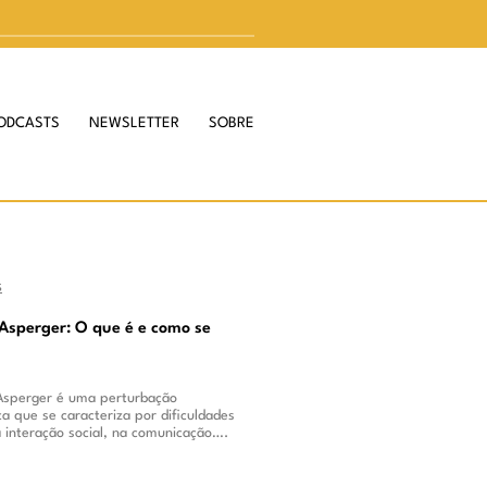
ODCASTS
NEWSLETTER
SOBRE
s
Asperger: O que é e como se
Asperger é uma perturbação
ca que se caracteriza por dificuldades
na interação social, na comunicação….