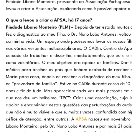
Piedade Líbano Monteiro, presidente da Associação Portuguesa
levou a criar a Associação, explicando como é possível apoiar 
O que a levou a criar a APSA, há 17 anos?
Piedade Líbano Monteiro (PLM)
– Depois de ter estado muitos 
fez o diagnóstico ao meu filho, o Dr. Nuno Lobo Antunes, voltou
da minha vida. Um espaço onde pudéssemos levar os nossos filho
nas várias vertentes multidisciplinares: O CADIn, Centro de Apo
deixado de trabalhar e disse-lhe, imediatamente, que eu e o
como voluntários. O meu objetivo era apoiar as famílias. Dar-l
médico para acolher os pais que tinham acabado de receber o 
Maria para casa, depois de receber o diagnóstico do meu filh
de “provedora da família”. Estive no CADIn durante cerca de 10
anos e fiz de tudo. Mas apareciam cada vez mais pessoas em 
que nos deu um belíssimo “TPC”: Criar uma associação, cuja in
apoiar e encaminhar nestas questões das perturbações do autis
que não é muito visível e que é, muitas vezes, confundida com h
défice de atenção, entre outras. A
APSA
nasceu em novembro d
Líbano Monteiro, pelo Dr. Nuno Lobo Antunes e por mais 21 pai