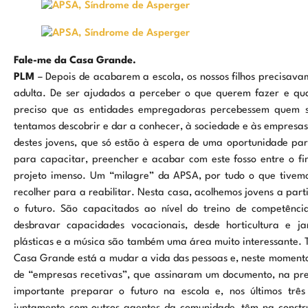
Fale-me da Casa Grande.
PLM
– Depois de acabarem a escola, os nossos filhos precisava
adulta. De ser ajudados a perceber o que querem fazer e qu
preciso que as entidades empregadoras percebessem quem s
tentamos descobrir e dar a conhecer, à sociedade e às empresa
destes jovens, que só estão à espera de uma oportunidade pa
para capacitar, preencher e acabar com este fosso entre o fim
projeto imenso. Um “milagre” da APSA, por tudo o que tivemo
recolher para a reabilitar. Nesta casa, acolhemos jovens a part
o futuro. São capacitados ao nível do treino de competência 
desbravar capacidades vocacionais, desde horticultura e j
plásticas e a música são também uma área muito interessante. 
Casa Grande está a mudar a vida das pessoas e, neste moment
de “empresas recetivas”, que assinaram um documento, na pre
importante preparar o futuro na escola e, nos últimos três