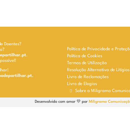
de Doentes?
Política de Privacidade e Proteç
do?
partilhar.pt
.
Política de Cookies
ossível!
Termos de Utilização
Resolução Alternativa de Litígio
lhar!
departilhar.pt.
Livro de Reclamações
Livro de Elogios
Sobre a Miligrama Comunic
Desenvolvido com amor 💛 por
Miligrama Comunicaçã