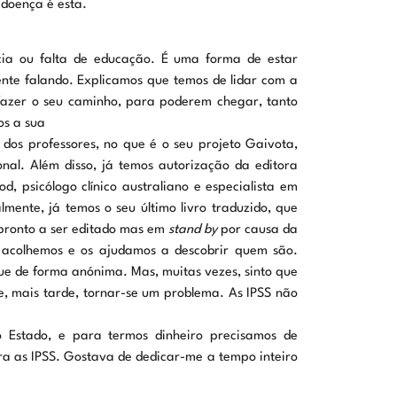
 doença é esta.
ia ou falta de educação. É uma forma de estar
te falando. Explicamos que temos de lidar com a
 fazer o seu caminho, para poderem chegar, tanto
os a sua
dos professores, no que é o seu projeto Gaivota,
onal. Além disso, já temos autorização da editora
d, psicólogo clínico australiano e especialista em
mente, já temos o seu último livro traduzido, que
 pronto a ser editado mas em
stand by
por causa da
acolhemos e os ajudamos a descobrir quem são.
e de forma anónima. Mas, muitas vezes, sinto que
, mais tarde, tornar-se um problema. As IPSS não
 o Estado, e para termos dinheiro precisamos de
ara as IPSS. Gostava de dedicar-me a tempo inteiro