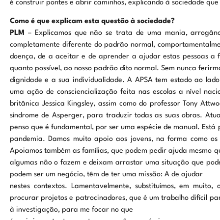
é construir pontes e abrir caminhos, explicando à sociedade que
Como é que explicam esta questão à sociedade?
PLM
– Explicamos que não se trata de uma mania, arrogânc
completamente diferente do padrão normal, comportamentalmen
doença, de a aceitar e de aprender a ajudar estas pessoas a
quanto possível, ao nosso padrão dito normal. Sem nunca ferirm
dignidade e a sua individualidade. A APSA tem estado ao lado 
uma ação de consciencialização feita nas escolas a nível naci
britânica Jessica Kingsley, assim como do professor Tony Attwoo
síndrome de Asperger, para traduzir todas as suas obras. Atual
penso que é fundamental, por ser uma espécie de manual. Está
pandemia. Damos muito apoio aos jovens, na forma como os 
Apoiamos também as famílias, que podem pedir ajuda mesmo qu
algumas não o fazem e deixam arrastar uma situação que pode
podem ser um negócio, têm de ter uma missão: A de ajudar
nestes contextos. Lamentavelmente, substituímos, em muito,
procurar projetos e patrocinadores, que é um trabalho difícil p
à investigação, para me focar no que