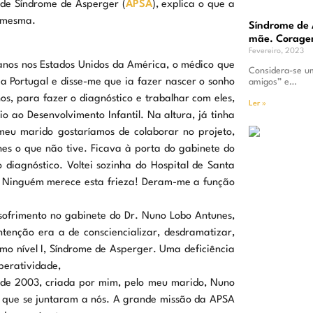
 de Síndrome de Asperger (
APSA
), explica o que a
a mesma.
Síndrome de 
mãe. Corage
Fevereiro, 2023
anos nos Estados Unidos da América, o médico que
Considera-se um
 a Portugal e disse-me que ia fazer nascer o sonho
amigos” e…
s, para fazer o diagnóstico e trabalhar com eles,
Ler »
io ao Desenvolvimento Infantil. Na altura, já tinha
 meu marido gostaríamos de colaborar no projeto,
hes o que não tive. Ficava à porta do gabinete do
diagnóstico. Voltei sozinha do Hospital de Santa
o. Ninguém merece esta frieza! Deram-me a função
sofrimento no gabinete do Dr. Nuno Lobo Antunes,
tenção era a de consciencializar, desdramatizar,
mo nível I, Síndrome de Asperger. Uma deficiência
iperatividade,
e 2003, criada por mim, pelo meu marido, Nuno
s que se juntaram a nós. A grande missão da APSA