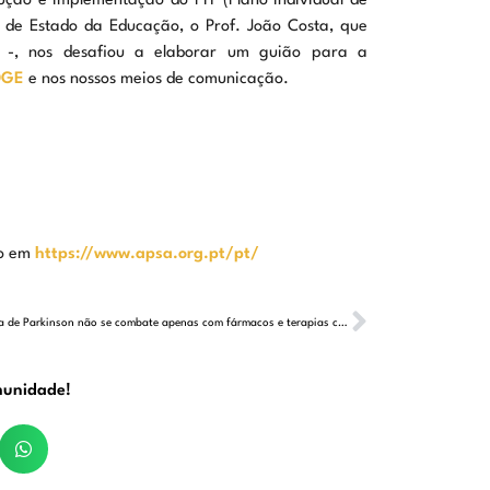
ção e implementação do PIT (Plano Individual de
o de Estado da Educação, o Prof. João Costa, que
 -, nos desafiou a elaborar um guião para a
DGE
e nos nossos meios de comunicação.
do em
https://www.apsa.org.pt/pt/
“A doença de Parkinson não se combate apenas com fármacos e terapias complementares, mas também com relações humanas”
munidade!