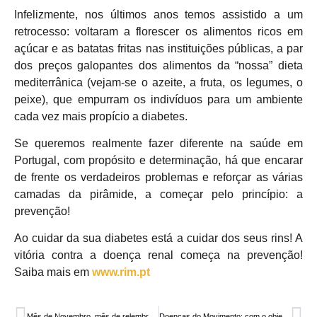
Infelizmente, nos últimos anos temos assistido a um
retrocesso: voltaram a florescer os alimentos ricos em
açúcar e as batatas fritas nas instituições públicas, a par
dos preços galopantes dos alimentos da “nossa” dieta
mediterrânica (vejam-se o azeite, a fruta, os legumes, o
peixe), que empurram os indivíduos para um ambiente
cada vez mais propício a diabetes.
Se queremos realmente fazer diferente na saúde em
Portugal, com propósito e determinação, há que encarar
de frente os verdadeiros problemas e reforçar as várias
camadas da pirâmide, a começar pelo princípio: a
prevenção!
Ao cuidar da sua diabetes está a cuidar dos seus rins! A
vitória contra a doença renal começa na prevenção!
Saiba mais em
www.rim.pt
Mês de Novembro, mês de relembrar a Diabetes
Doenças do Movimento: com o objetivo de garantir o acesso de todos aos melhores cuidados